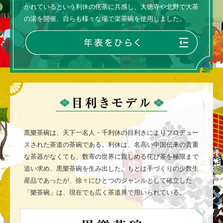
かれているという利休の侘茶に共感し、大徳寺や北野で大茶
の湯を開催、自らも様々な場で楽茶碗を使用しました。
黒樂茶碗は、天下一名人・千利休の目利きによりプロデュー
スされた茶道の茶碗である。利休は、名高い中国伝来の貴重
な茶器がなくても、数寄の世界に親しめる侘び茶を極限まで
追い求め、黒樂茶碗を生み出した。もとは手づくりの少数生
産品であったが、徐々にひとつのジャンルとして確立した
「樂茶碗」は、現在でも広く茶道界で用いられている。