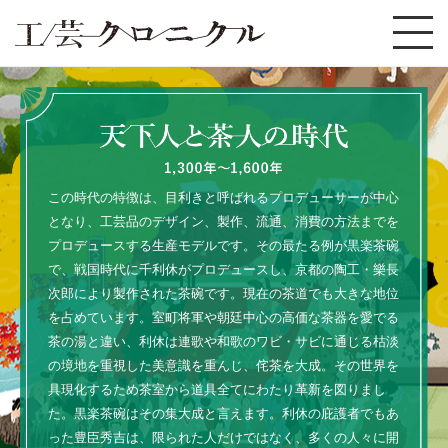
この時代の特徴は、目利きと呼ばれるプロデューサーが中心
となり、工芸品のデザイン、製作、流通、消費の方法までを
プロデュースする生産モデルです。その最たる例が黒楽茶碗
で、戦国時代に千利休がプロデュースし、京都の陶工・樂長
次郎により製作された茶碗です。現在の茶道でも大きな地位
を占めています。室町将軍や朝廷中心の高価な茶器を愛でる
茶の湯と違い、利休は連歌や和歌のワビ・サビに通じる枯淡
の境地を重視した美意識を重んじ、侘茶を大成。その世界を
具現化するため茶室から道具全てにわたり革新を図りまし
た。黒楽茶碗はその集大成と言えます。利休の庇護者でもあ
った豊臣秀吉は、限られた人だけではなく、多くの人々に開